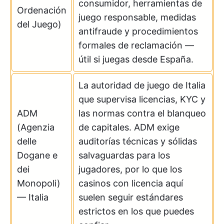
consumidor, herramientas de
Ordenación
juego responsable, medidas
del Juego)
antifraude y procedimientos
formales de reclamación —
útil si juegas desde España.
La autoridad de juego de Italia
que supervisa licencias, KYC y
ADM
las normas contra el blanqueo
(Agenzia
de capitales. ADM exige
delle
auditorías técnicas y sólidas
Dogane e
salvaguardas para los
dei
jugadores, por lo que los
Monopoli)
casinos con licencia aquí
— Italia
suelen seguir estándares
estrictos en los que puedes