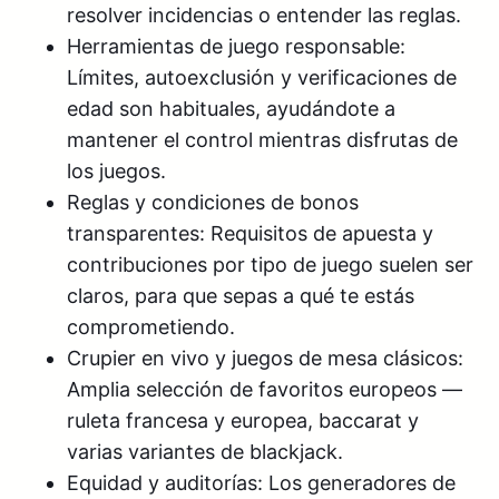
resolver incidencias o entender las reglas.
Herramientas de juego responsable:
Límites, autoexclusión y verificaciones de
edad son habituales, ayudándote a
mantener el control mientras disfrutas de
los juegos.
Reglas y condiciones de bonos
transparentes: Requisitos de apuesta y
contribuciones por tipo de juego suelen ser
claros, para que sepas a qué te estás
comprometiendo.
Crupier en vivo y juegos de mesa clásicos:
Amplia selección de favoritos europeos —
ruleta francesa y europea, baccarat y
varias variantes de blackjack.
Equidad y auditorías: Los generadores de