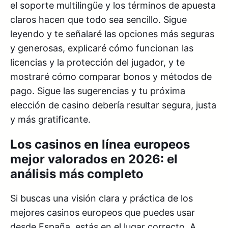
el soporte multilingüe y los términos de apuesta
claros hacen que todo sea sencillo. Sigue
leyendo y te señalaré las opciones más seguras
y generosas, explicaré cómo funcionan las
licencias y la protección del jugador, y te
mostraré cómo comparar bonos y métodos de
pago. Sigue las sugerencias y tu próxima
elección de casino debería resultar segura, justa
y más gratificante.
Los casinos en línea europeos
mejor valorados en 2026: el
análisis más completo
Si buscas una visión clara y práctica de los
mejores casinos europeos que puedes usar
desde España, estás en el lugar correcto. A