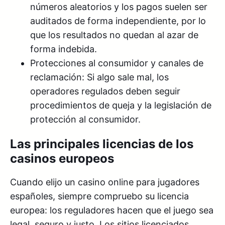
números aleatorios y los pagos suelen ser
auditados de forma independiente, por lo
que los resultados no quedan al azar de
forma indebida.
Protecciones al consumidor y canales de
reclamación: Si algo sale mal, los
operadores regulados deben seguir
procedimientos de queja y la legislación de
protección al consumidor.
Las principales licencias de los
casinos europeos
Cuando elijo un casino online para jugadores
españoles, siempre compruebo su licencia
europea: los reguladores hacen que el juego sea
legal, seguro y justo. Los sitios licenciados