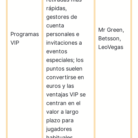
rápidas,
gestores de
cuenta
Mr Green,
Programas
personales e
Betsson,
VIP
invitaciones a
LeoVegas
eventos
especiales; los
puntos suelen
convertirse en
euros y las
ventajas VIP se
centran en el
valor a largo
plazo para
jugadores
habituales.