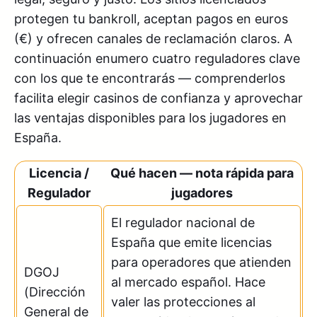
protegen tu bankroll, aceptan pagos en euros
(€) y ofrecen canales de reclamación claros. A
continuación enumero cuatro reguladores clave
con los que te encontrarás — comprenderlos
facilita elegir casinos de confianza y aprovechar
las ventajas disponibles para los jugadores en
España.
Licencia /
Qué hacen — nota rápida para
Regulador
jugadores
El regulador nacional de
España que emite licencias
para operadores que atienden
DGOJ
al mercado español. Hace
(Dirección
valer las protecciones al
General de