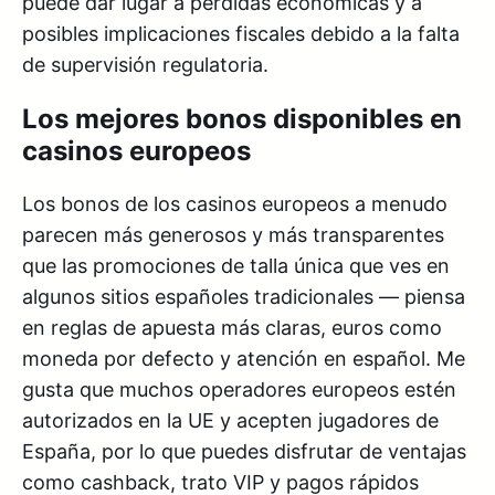
puede dar lugar a pérdidas económicas y a
posibles implicaciones fiscales debido a la falta
de supervisión regulatoria.
Los mejores bonos disponibles en
casinos europeos
Los bonos de los casinos europeos a menudo
parecen más generosos y más transparentes
que las promociones de talla única que ves en
algunos sitios españoles tradicionales — piensa
en reglas de apuesta más claras, euros como
moneda por defecto y atención en español. Me
gusta que muchos operadores europeos estén
autorizados en la UE y acepten jugadores de
España, por lo que puedes disfrutar de ventajas
como cashback, trato VIP y pagos rápidos