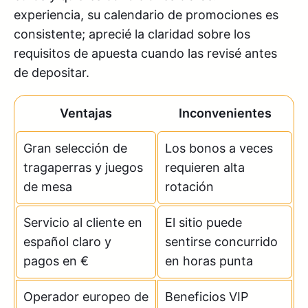
experiencia, su calendario de promociones es
consistente; aprecié la claridad sobre los
requisitos de apuesta cuando las revisé antes
de depositar.
Ventajas
Inconvenientes
Gran selección de
Los bonos a veces
tragaperras y juegos
requieren alta
de mesa
rotación
Servicio al cliente en
El sitio puede
español claro y
sentirse concurrido
pagos en €
en horas punta
Operador europeo de
Beneficios VIP